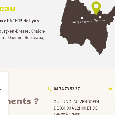
seau
x et à 1h15 de Lyon.
 Bourg-en-Bresse, Chalon-
Saint-Etienne, Bordeaux,
e
04 74 73 53 37
e
ements ?
DU LUNDI AU VENDREDI
DE 08H30 À 12H00 ET DE
14H00 À 17H00