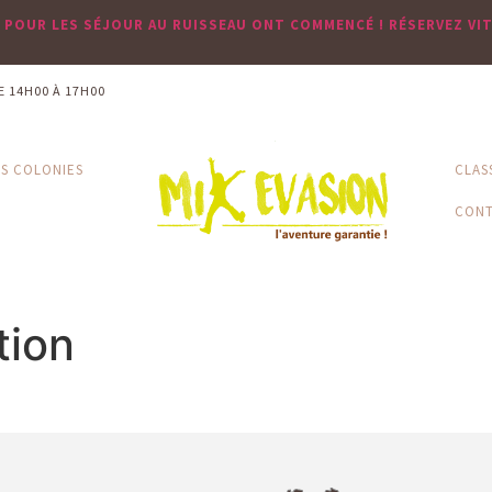
S POUR LES SÉJOUR AU RUISSEAU ONT COMMENCÉ ! RÉSERVEZ VI
E 14H00 À 17H00
S COLONIES
CLAS
CON
tion