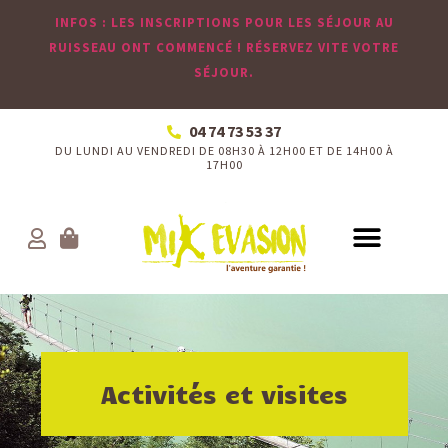
INFOS : LES INSCRIPTIONS POUR LES SÉJOUR AU
RUISSEAU ONT COMMENCÉ ! RÉSERVEZ VITE VOTRE
SÉJOUR.
04 74 73 53 37
DU LUNDI AU VENDREDI DE 08H30 À 12H00 ET DE 14H00 À
17H00
QUI SOMMES-NOUS ?
LE CENTRE DU RUISSEAU
NOS COLONIES
LE CENTRE DE LOISIR
CLASSES DÉCOUVERTE
INFOS PRATIQUES
Activités et visites